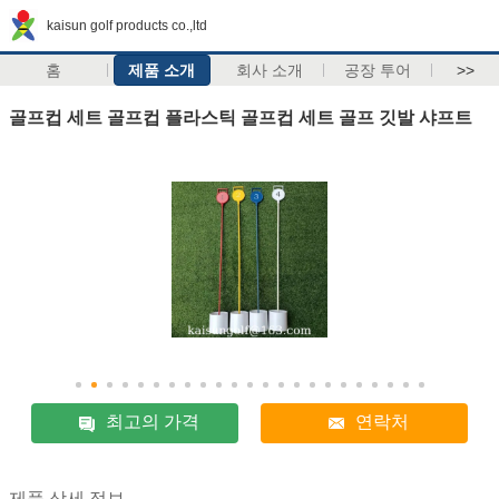
kaisun golf products co.,ltd
홈
제품 소개
회사 소개
공장 투어
>>
골프컵 세트 골프컵 플라스틱 골프컵 세트 골프 깃발 샤프트
최고의 가격
연락처
제품 상세 정보