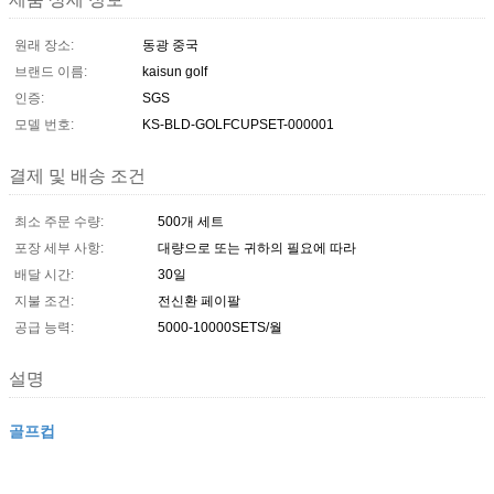
원래 장소:
동광 중국
브랜드 이름:
kaisun golf
인증:
SGS
모델 번호:
KS-BLD-GOLFCUPSET-000001
결제 및 배송 조건
최소 주문 수량:
500개 세트
포장 세부 사항:
대량으로 또는 귀하의 필요에 따라
배달 시간:
30일
지불 조건:
전신환 페이팔
공급 능력:
5000-10000SETS/월
설명
골프컵