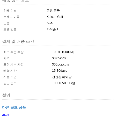
원래 장소:
동광 중국
브랜드 이름:
Kaisun Golf
인증:
SGS
모델 번호:
카이순 1
결제 및 배송 조건
최소 주문 수량:
100개-10000개
가격:
$0.05/pcs
포장 세부 사항:
300pcs/ctns
배달 시간:
15-30days
지불 조건:
전신환 페이팔
공급 능력:
10000-50000/월
설명
다른 골프 상품
특징: