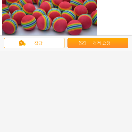
잡담
견적 요청
2021년 최고의 골프 신발
최고의 골프 클럽 세트
꼬리표:
,
,
최고의 골프 스탠드 가방
가장 저렴 한 가격 으로
실내골프용 부드러운 무지개 골프 공
계속하다